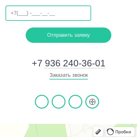
Оставьте
это
поле
пустым
+7 936 240-36-01
Заказать звонок
Сушка Профф
Клининговые услуги в Красногорске