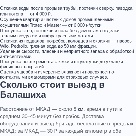
Откачка воды
после прорыва трубы, протечки сверху, паводка
или потопа — от 4 000 ₽.
Осушение квартир и частных домов
промышленными
осушителями Trotec и Master — от 6 000 ₽/сутки.
Просушка стен, потолков и пола
без демонтажа отделки
тёплым воздухом и инфракрасными матами.
Откачка из подвалов, погребов, колодцев и скважин
— насосы
Wilo, Pedrollo, грязная вода до 50 мм фракции.
Удаление сырости, плесени и неприятного запаха
с обработкой
антисептиками.
Просушка после ремонта
стяжки и штукатурки до укладки
финишных покрытий.
Оценка ущерба и измерение влажности
поверхностно-
контактными влагомерами для страховых случаев.
Сколько стоит выезд в
Балашиха
Расстояние от МКАД — около
5 км
, время в пути в
среднем 30–45 минут без пробок. Доставка
оборудования и выезд бригады бесплатные в пределах
МКАД; за МКАД — 30 ₽ за каждый километр в обе