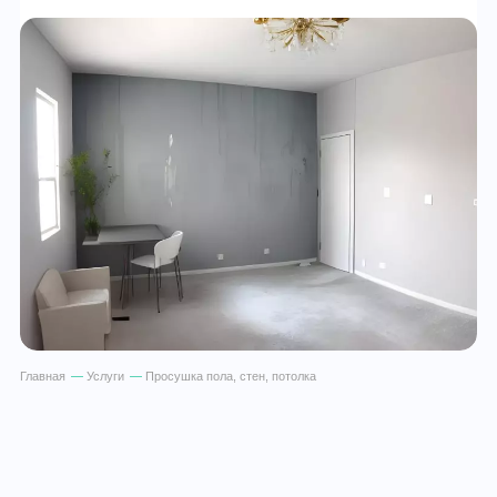
Главная
—
Услуги
—
Просушка пола, стен, потолка