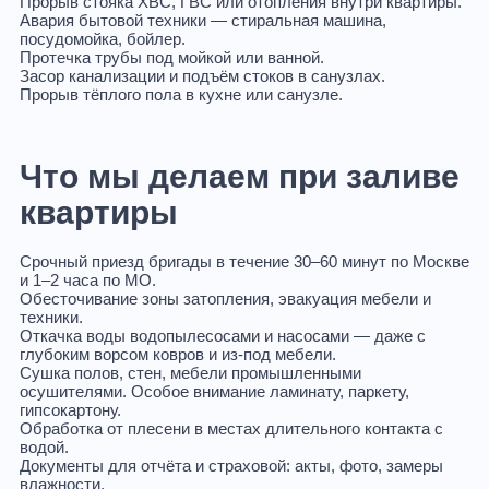
Прорыв стояка
ХВС, ГВС или отопления внутри квартиры.
Авария бытовой техники
— стиральная машина,
посудомойка, бойлер.
Протечка трубы под мойкой или ванной.
Засор канализации
и подъём стоков в санузлах.
Прорыв тёплого пола
в кухне или санузле.
Что мы делаем при заливе
квартиры
Срочный приезд бригады
в течение 30–60 минут по Москве
и 1–2 часа по МО.
Обесточивание зоны затопления
, эвакуация мебели и
техники.
Откачка воды
водопылесосами и насосами — даже с
глубоким ворсом ковров и из-под мебели.
Сушка полов, стен, мебели
промышленными
осушителями. Особое внимание ламинату, паркету,
гипсокартону.
Обработка от плесени
в местах длительного контакта с
водой.
Документы для отчёта
и страховой: акты, фото, замеры
влажности.