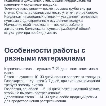
подвалов и цокольных стен. Сушим инфракрасными
панелями + осушители воздуха.
Точечное намокание
— после прорыва трубы внутри
стены. Сначала локализуем место утечки тепловизором.
Конденсат на холодных стенах
— устраняем тепловыми
пушками с одновременным осушением воздуха.
Намокание всей плоскости
— после серьёзного
затопления. Комплексная сушка с разборкой обоев/
штукатурки при необходимости.
Особенности работы с
разными материалами
Кирпичная стена
— сушится 7–21 день, впитывает много
влаги.
Бетон
— сушится 10–30 дней, сильно зависит от толщины.
Гипсокартон
— сушится 3–7 дней, при сильном намокании
требует замены листов.
Газобетон, пеноблок
— 5–14 дней, важен щадящий режим,
чтобы не вызвать растрескивание.
Деревянная стена
— 14–30 дней, особо щадящий режим
для предотвращения растрескивания.