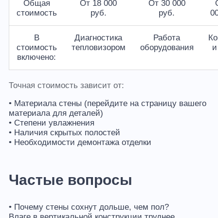
Общая
От 18 000
От 30 000
стоимость
руб.
руб.
0
В
Диагностика
Работа
Ко
стоимость
тепловизором
оборудования
и
включено:
Точная стоимость зависит от:
• Материала стены (перейдите на страницу вашего
материала для деталей)
• Степени увлажнения
• Наличия скрытых полостей
• Необходимости демонтажа отделки
Частые вопросы
• Почему стены сохнут дольше, чем пол?
Влаге в вертикальной конструкции труднее