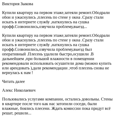
Виктория Зыкова
Купили квартиру на первом этаже,затеяли ремонт.Ободрали
обои и ужаснулись ,плесень по стене у окна .Сразу стали
искать в интернете службу ,наткнулись на сушка
профф.Созвонились,озвучила проблему,выезд...
Купили квартиру на первом этаже,затеяли ремонт.Ободрали
обои и ужаснулись ,плесень по стене у окна .Сразу стали
искать в интернете службу ,наткнулись на сушка
профф.Созвонились,озвучила проблему,выезд был
оперативный .Плесень удалили быстро,осушили .В
дальнейшем ,при большой влажности в помещении
рекомендовали использовать осушители дома (можно купить
или арендовать ),дали рекомендации ,чтоб плесень снова не
вернулась к нам !
Читать далее
Алекс Николаевич
Пользовались услугами компании, остались довольны. Стены
в квартире после того как нас затопили соседи, были
влажные, боялись плесени. Ждать комиссии пока придут всё
решат, решили...