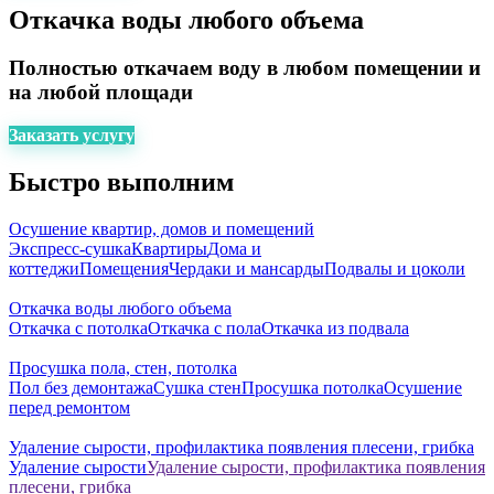
Откачка воды любого объема
Полностью откачаем воду в любом помещении и
на любой площади
Заказать услугу
Быстро выполним
Осушение квартир, домов и помещений
Экспресс-cушка
Квартиры
Дома и
коттеджи
Помещения
Чердаки и мансарды
Подвалы и цоколи
Откачка воды любого объема
Откачка с потолка
Откачка с пола
Откачка из подвала
Просушка пола, стен, потолка
Пол без демонтажа
Сушка стен
Просушка потолка
Осушение
перед ремонтом
Удаление сырости, профилактика появления плесени, грибка
Удаление сырости
Удаление сырости, профилактика появления
плесени, грибка