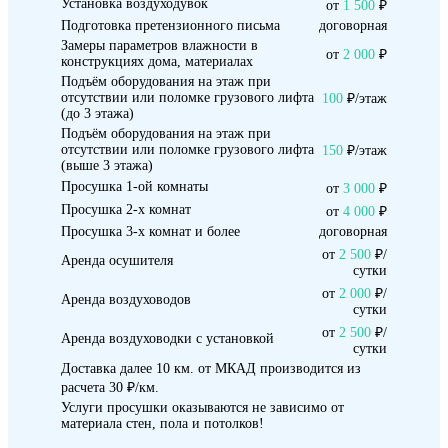
Установка воздуходувок
от
1 500
₽
Подготовка претензионного письма
договорная
Замеры параметров влажности в
от
2 000
₽
конструкциях дома, материалах
Подъём оборудования на этаж при
отсутствии или поломке грузового лифта
100
₽/этаж
(до 3 этажа)
Подъём оборудования на этаж при
отсутствии или поломке грузового лифта
150
₽/этаж
(выше 3 этажа)
Просушка 1-ой комнаты
от
3 000
₽
Просушка 2-х комнат
от
4 000
₽
Просушка 3-х комнат и более
договорная
от
2 500
₽/
Аренда осушителя
сутки
от
2 000
₽/
Аренда воздуховодов
сутки
от
2 500
₽/
Аренда воздуховодки с установкой
сутки
Доставка далее 10 км. от МКАД производится из
расчета 30 ₽/км.
Услуги просушки оказываются не зависимо от
материала стен, пола и потолков!