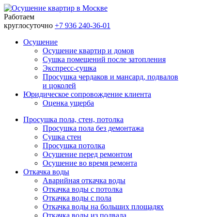
Работаем
круглосуточно
+7 936 240-36-01
Осушение
Осушение квартир и домов
Сушка помещений после затопления
Экспресс-cушка
Просушка чердаков и мансард, подвалов
и цоколей
Юридическое сопровождение клиента
Оценка ущерба
Просушка пола, стен, потолка
Просушка пола без демонтажа
Сушка стен
Просушка потолка
Осушение перед ремонтом
Осушение во время ремонта
Откачка воды
Аварийная откачка воды
Откачка воды с потолка
Откачка воды с пола
Откачка воды на больших площадях
Откачка воды из подвала