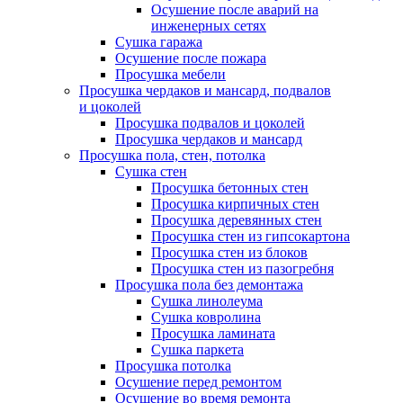
Осушение после аварий на
инженерных сетях
Сушка гаража
Осушение после пожара
Просушка мебели
Просушка чердаков и мансард, подвалов
и цоколей
Просушка подвалов и цоколей
Просушка чердаков и мансард
Просушка пола, стен, потолка
Сушка стен
Просушка бетонных стен
Просушка кирпичных стен
Просушка деревянных стен
Просушка стен из гипсокартона
Просушка стен из блоков
Просушка стен из пазогребня
Просушка пола без демонтажа
Сушка линолеума
Сушка ковролина
Просушка ламината
Сушка паркета
Просушка потолка
Осушение перед ремонтом
Осушение во время ремонта