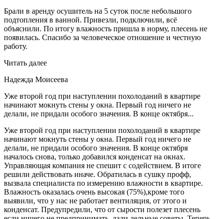
Брали в аренду осушитель на 5 суток после небольшого
подтопления в ванной. Привезли, подключили, всё
объяснили. По итогу влажность пришла в норму, плесень не
появилась. Спасибо за человеческое отношение и честную
работу.
Читать далее
Надежда Моисеева
Уже второй год при наступлении похолоданий в квартире
начинают мокнуть стены у окна. Первый год ничего не
делали, не придали особого значения. В конце октября...
Уже второй год при наступлении похолоданий в квартире
начинают мокнуть стены у окна. Первый год ничего не
делали, не придали особого значения. В конце октября
началось снова, только добавился конденсат на окнах.
Управляющая компания не спешит с содействием. В итоге
решили действовать иначе. Обратилась в сушку профф,
вызвала специалиста по измерению влажности в квартире.
Влажность оказалась очень высокая (75%),кроме того
выявили, что у нас не работает вентиляция, от этого и
конденсат. Предупредили, что от сырости полезет плесень
если ничего не предпринимать, дали дельные советы. Теперь