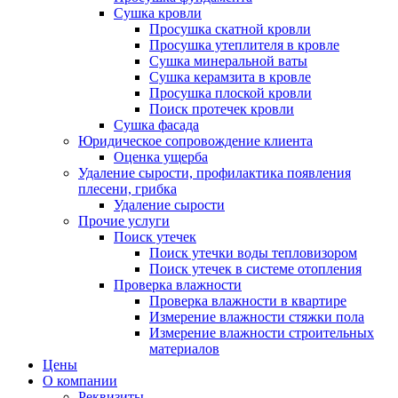
Сушка кровли
Просушка скатной кровли
Просушка утеплителя в кровле
Сушка минеральной ваты
Сушка керамзита в кровле
Просушка плоской кровли
Поиск протечек кровли
Сушка фасада
Юридическое сопровождение клиента
Оценка ущерба
Удаление сырости, профилактика появления
плесени, грибка
Удаление сырости
Прочие услуги
Поиск утечек
Поиск утечки воды тепловизором
Поиск утечек в системе отопления
Проверка влажности
Проверка влажности в квартире
Измерение влажности стяжки пола
Измерение влажности строительных
материалов
Цены
О компании
Реквизиты