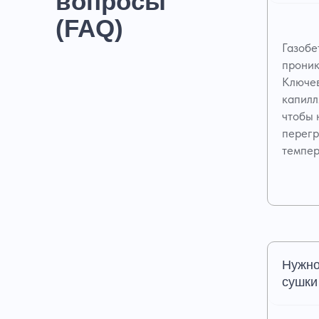
вопросы
(FAQ)
Газобе
проник
Ключев
капилл
чтобы 
перегр
темпер
Нужно
сушки