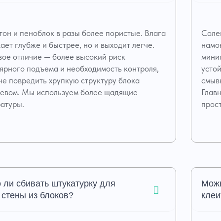
тон и пеноблок в разы более пористые. Влага
Соле
ает глубже и быстрее, но и выходит легче.
намо
ое отличие — более высокий риск
мини
ярного подъема и необходимость контроля,
усто
не повредить хрупкую структуру блока
смыв
евом. Мы используем более щадящие
Главн
атуры.
прост
 ли сбивать штукатурку для
Можн
 стены из блоков?
клеи