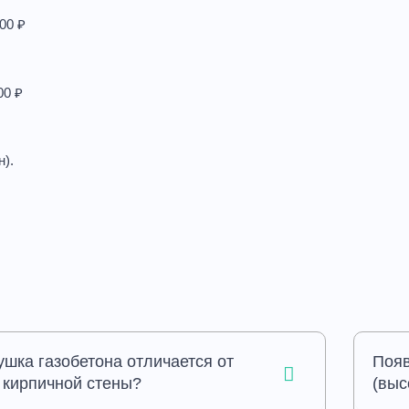
00 ₽
00 ₽
н).
ушка газобетона отличается от
Появ
 кирпичной стены?
(выс