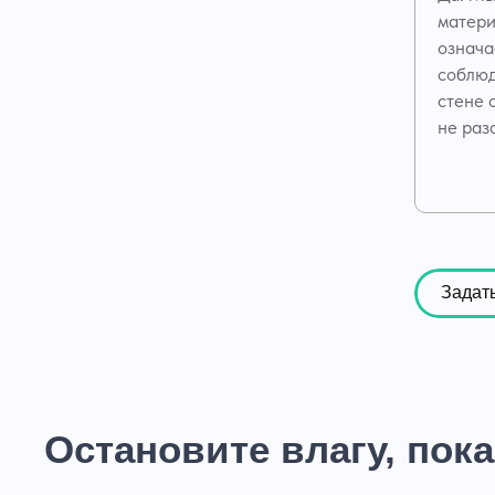
матери
означа
соблюд
стене 
не раз
Задат
Остановите влагу, пока