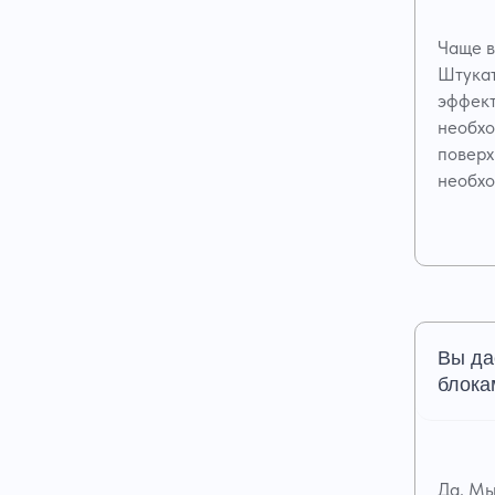
Чаще в
Штукат
эффект
необхо
поверх
необхо
Вы да
блока
Да. Мы