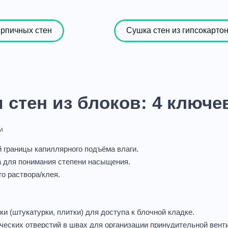
ирпичных стен
Сушка стен из гипсокарто
 стен из блоков: 4 ключе
м
 границы капиллярного подъёма влаги.
ва для понимания степени насыщения.
о раствора/клея.
 (штукатурки, плитки) для доступа к блочной кладке.
еских отверстий в швах для организации принудительной венти