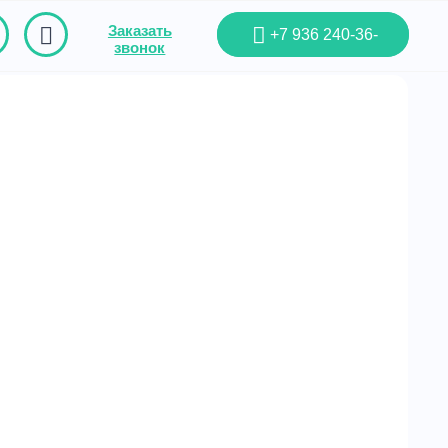
Заказать
+7 936 240-36-
звонок
01
Удаление сырости,
профилактика появления
плесени, грибка
Удаление сырости