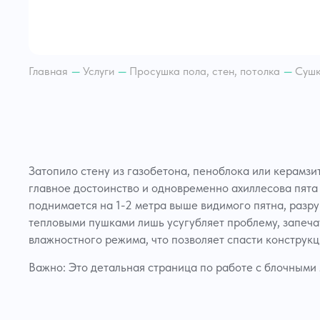
Откач
скваж
Осуше
площа
Главная
—
Услуги
—
Просушка пола, стен, потолка
—
Сушк
Откачк
Откач
Откач
Просу
Откач
Откач
Затопило стену из газобетона, пеноблока или керамз
Откачк
главное достоинство и одновременно ахиллесова пята 
Откач
поднимается на 1-2 метра выше видимого пятна, раз
Откачк
тепловыми пушками лишь усугубляет проблему, запеча
центр
влажностного режима, что позволяет спасти конструкц
Откачк
Откач
Важно: Это детальная страница по работе с блочными
Откач