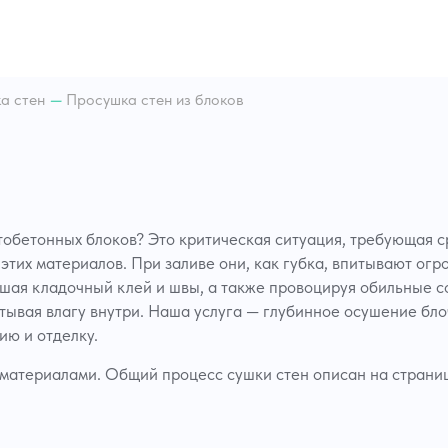
ка воды из колодца или
ины
ние строительных
док
а стен
—
Просушка стен из блоков
а воды из частного дома
ка воды из гаража
ка воды из бассейна
шка лифтовых шахт
ка воды из шахты
ка грязной воды
итобетонных блоков? Это критическая ситуация, требующая 
а воды из котельной
этих материалов. При заливе они, как губка, впитывают ог
ка воды из серверной
рушая кладочный клей и швы, а также провоцируя обильные
а воды из торгового
тывая влагу внутри. Наша услуга — глубинное осушение бл
а
ию и отделку.
а воды из детского сада
ка воды из супермаркета
 материалами. Общий процесс сушки стен описан на страниц
ка воды из гостиницы