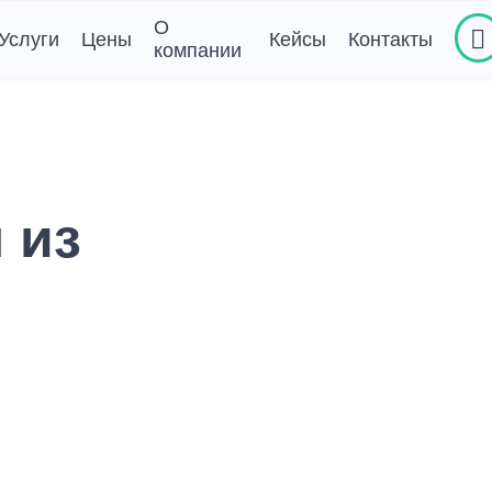
О
Услуги
Цены
Кейсы
Контакты
компании
шка пола, стен,
Сушка кровли, фасада,
ка
фундамента зданий
шка пола без демонтажа
Сушка кровли
 стен
Сушка фасада
шка потолка
Просушка фундамента
 из
ние перед ремонтом
Прочие услуги
ние во время ремонта
Проверка влажности
чка воды
Поиск утечек
йная откачка воды
а воды с потолка
ка воды с пола
ка воды на больших
дях
ка воды из подвала
ка воды из квартиры