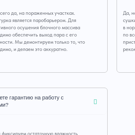
сего да, на пораженных участках.
Да, н
урка является паробарьером. Для
сушк
ивного осушения блочного массива
в но
димо обеспечить выход пара с его
по вс
ности. Мы демонтируем только то, что
прис
димо, и делаем это аккуратно.
реко
ете гарантию на работу с
ми?
 фиксируем остаточную влажность