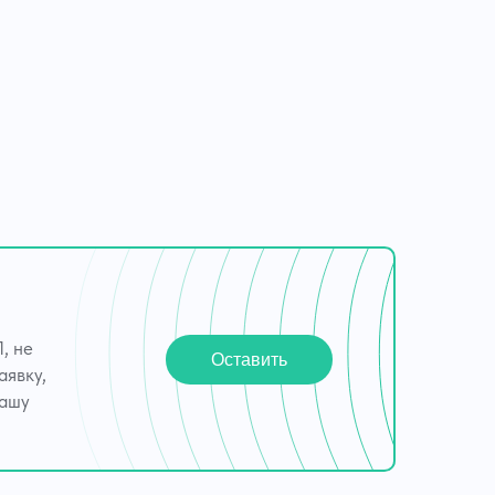
, не
Оставить
аявку,
вашу
заявку