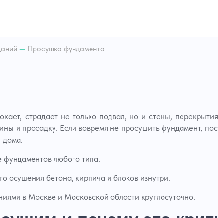
ка воды из колодца или
ины
ние строительных
док
даний
—
Просушка фундамента
а воды из частного дома
ка воды из гаража
ка воды из бассейна
шка лифтовых шахт
ка воды из шахты
ка грязной воды
кает, страдает не только подвал, но и стены, перекрыти
а воды из котельной
щины и просадку. Если вовремя не просушить фундамент, пос
ка воды из серверной
 дома.
а воды из торгового
а
 фундаментов любого типа.
а воды из детского сада
ка воды из супермаркета
 осушения бетона, кирпича и блоков изнутри.
ка воды из гостиницы
ниями в Москве и Московской области круглосуточно.