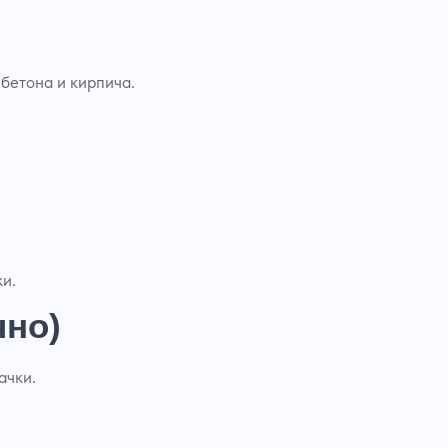
бетона и кирпича.
и.
чно)
ачки.