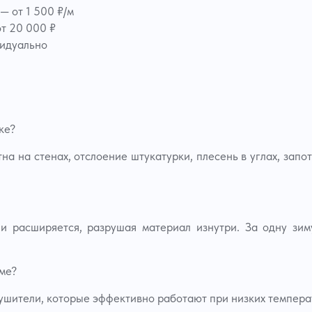
— от 1 500 ₽/м
т 20 000 ₽
видуально
ке?
на на стенах, отслоение штукатурки, плесень в углах, запо
 и расширяется, разрушая материал изнутри. За одну зи
ме?
шители, которые эффективно работают при низких темпера