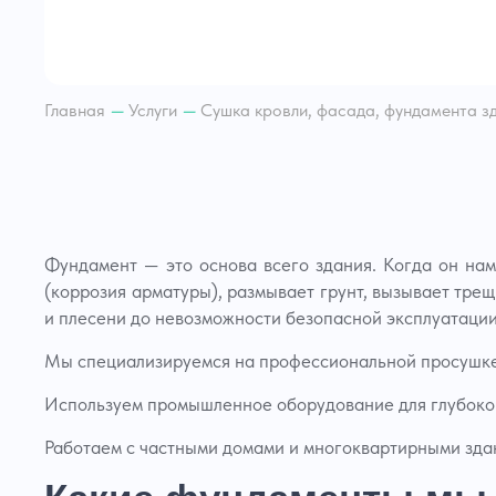
Откач
скваж
Осуше
площа
Главная
—
Услуги
—
Сушка кровли, фасада, фундамента з
Откачк
Откач
Откач
Просу
Откач
Откач
Фундамент — это основа всего здания. Когда он намо
Откачк
(коррозия арматуры), размывает грунт, вызывает тре
Откач
и плесени до невозможности безопасной эксплуатации
Откачк
центр
Мы специализируемся на профессиональной просушке
Откачк
Откач
Используем промышленное оборудование для глубокого
Откач
Работаем с частными домами и многоквартирными зда