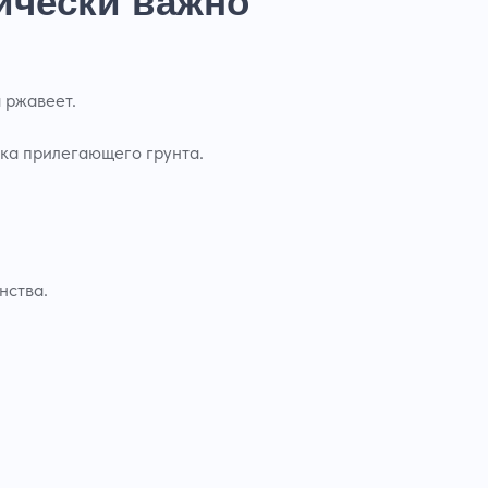
ически важно
 ржавеет.
шка прилегающего грунта.
нства.