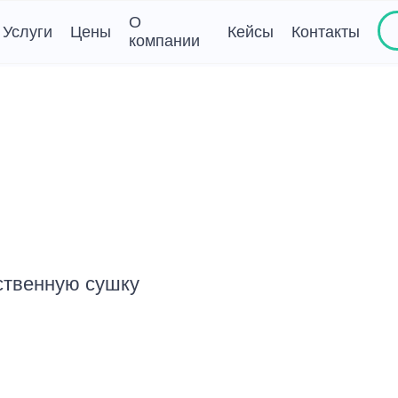
О
Услуги
Цены
Кейсы
Контакты
компании
шка пола, стен,
Сушка кровли, фасада,
ка
фундамента зданий
шка пола без демонтажа
Сушка кровли
 стен
Сушка фасада
шка потолка
Просушка фундамента
ние перед ремонтом
Прочие услуги
ние во время ремонта
Проверка влажности
чка воды
Поиск утечек
йная откачка воды
ественную сушку
а воды с потолка
ка воды с пола
ка воды на больших
дях
ка воды из подвала
ка воды из квартиры