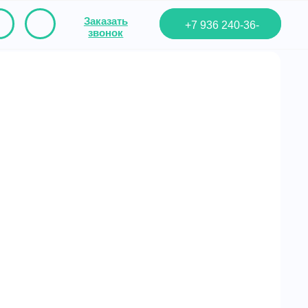
Заказать
+7 936 240-36-
звонок
Удаление сырости,
01
профилактика появления
плесени, грибка
Удаление сырости