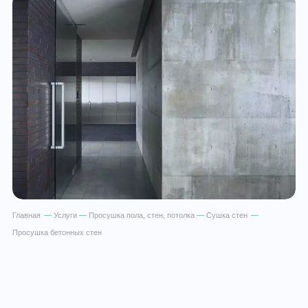
Главная
—
Услуги
—
Просушка пола, стен, потолка
—
Сушка стен
—
Просушка бетонных стен