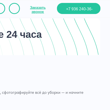
Заказать
+7 936 240-36-
звонок
Удаление сырости,
01
профилактика появления
плесени, грибка
 24 часа
Удаление сырости
, сфотографируйте всё до уборки — и начните