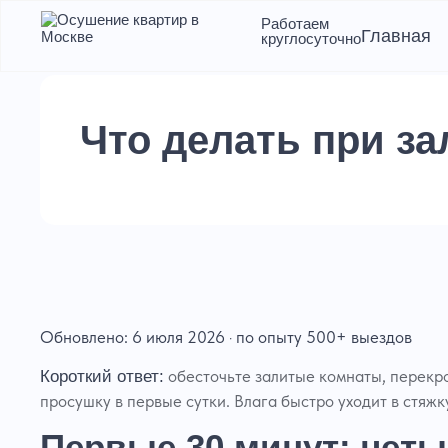
Работаем
Главная
круглосуточно
Осушение
Просу
потол
Осушение квартир и домов
Что делать при за
Просу
Сушка помещений после
затопления
Сушка
Экспресс-cушка
Просу
Просушка чердаков и мансард,
Осуше
подвалов и цоколей
Осуше
Юридическое сопровождение
Отка
клиента
Авари
Оценка ущерба
Откачк
Обновлено: 6 июля 2026 · по опыту 500+ выездов
Откач
обесточьте залитые комнаты, перекро
Короткий ответ:
Откач
площа
просушку в первые сутки. Влага быстро уходит в стяжку
Откач
Первые 30 минут: четы
Откач