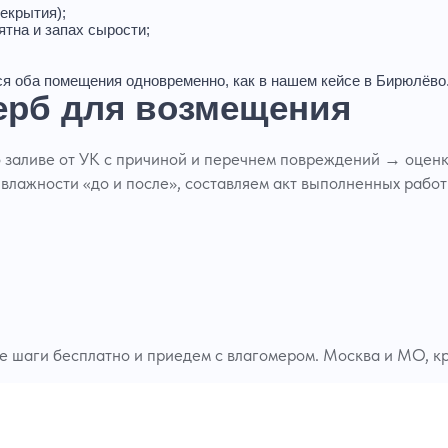
екрытия);
ятна и запах сырости;
тся оба помещения одновременно, как в нашем
кейсе в Бирюлёво
ерб для возмещения
о заливе от УК с причиной и перечнем повреждений → оцен
 влажности «до и после», составляем акт выполненных рабо
 шаги бесплатно и приедем с влагомером. Москва и МО, к