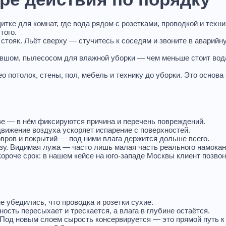
ка воды из колодца или
ины
тке для комнат, где вода рядом с розетками, проводкой и техн
ние строительных
того.
стояк. Льёт сверху — стучитесь к соседям и звоните в аварий
док
а воды из частного дома
овшом, пылесосом для влажной уборки — чем меньше стоит вода,
ка воды из гаража
 потолок, стены, пол, мебель и технику до уборки. Это основа
ка воды из бассейна
шка лифтовых шахт
ка воды из шахты
ка грязной воды
ве — в нём фиксируются причина и перечень повреждений.
а воды из котельной
движение воздуха ускоряет испарение с поверхностей.
ка воды из серверной
овров и покрытий — под ними влага держится дольше всего.
низу. Видимая лужа — часто лишь малая часть реального намокан
а воды из торгового
короче срок: в нашем кейсе на юго-западе Москвы клиент позвон
а
а воды из детского сада
ка воды из супермаркета
ка воды из гостиницы
не убедились, что проводка и розетки сухие.
ость пересыхает и трескается, а влага в глубине остаётся.
Под новым слоем сырость консервируется — это прямой путь к