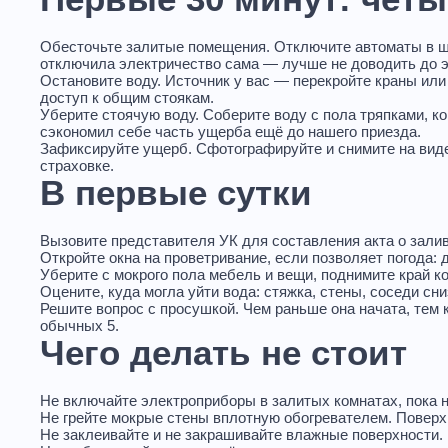
Откач
скваж
Обесточьте залитые помещения.
Отключите автоматы в щи
Осуше
отключила электричество сама — лучше не доводить до э
Остановите воду.
Источник у вас — перекройте краны или 
площа
доступ к общим стоякам.
Откачк
Уберите стоячую воду.
Соберите воду с пола тряпками, к
Откач
сэкономил себе часть ущерба ещё до нашего приезда.
Зафиксируйте ущерб.
Сфотографируйте и снимите на видео
Откач
страховке.
Просу
В первые сутки
Откач
Откач
Вызовите представителя УК для составления акта о зали
Откачк
Откройте окна на проветривание, если позволяет погода: 
Откач
Уберите с мокрого пола мебель и вещи, поднимите край к
Оцените, куда могла уйти вода: стяжка, стены, соседи с
Откачк
Решите вопрос с просушкой. Чем раньше она начата, тем 
центр
обычных 5.
Откачк
Чего делать не стоит
Откач
Откач
Не включайте электроприборы в залитых комнатах
, пока 
Не грейте мокрые стены вплотную обогревателем.
Поверхн
Не заклеивайте и не закрашивайте влажные поверхности.