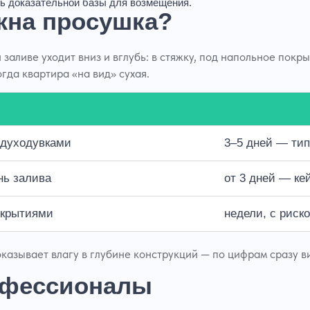
ь доказательной базы для возмещения.
жна просушка?
 заливе уходит вниз и вглубь: в стяжку, под напольное покр
гда квартира «на вид» сухая.
здуходувками
3–5 дней
— тип
нь залива
от 3 дней
— кей
покрытиями
недели
, с риск
казывает влагу в глубине конструкций — по цифрам сразу в
офессионалы