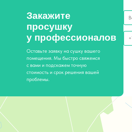
Закажите
просушку
у профессионалов
Оставьте заявку на сушку вашего
Ост
помещения. Мы быстро свяжемся
это
с вами и подскажем точную
пол
стоимость и срок решения вашей
пус
проблемы.
Сушка Профф
Клининговые услуги в Красногорске