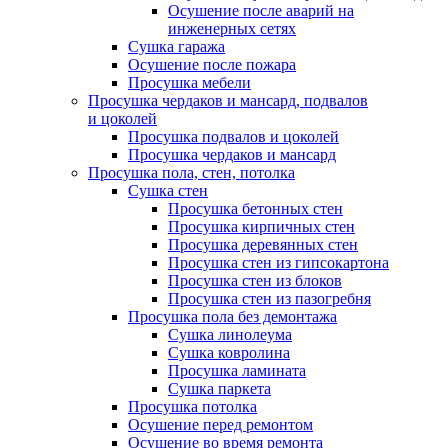
Осушение после аварий на
инженерных сетях
Сушка гаража
Осушение после пожара
Просушка мебели
Просушка чердаков и мансард, подвалов
и цоколей
Просушка подвалов и цоколей
Просушка чердаков и мансард
Просушка пола, стен, потолка
Сушка стен
Просушка бетонных стен
Просушка кирпичных стен
Просушка деревянных стен
Просушка стен из гипсокартона
Просушка стен из блоков
Просушка стен из пазогребня
Просушка пола без демонтажа
Сушка линолеума
Сушка ковролина
Просушка ламината
Сушка паркета
Просушка потолка
Осушение перед ремонтом
Осушение во время ремонта