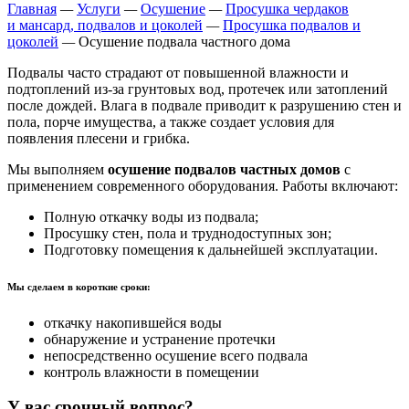
Главная
—
Услуги
—
Осушение
—
Просушка чердаков
и мансард, подвалов и цоколей
—
Просушка подвалов и
цоколей
—
Осушение подвала частного дома
Подвалы часто страдают от повышенной влажности и
подтоплений из-за грунтовых вод, протечек или затоплений
после дождей. Влага в подвале приводит к разрушению стен и
пола, порче имущества, а также создает условия для
появления плесени и грибка.
Мы выполняем
осушение подвалов частных домов
с
применением современного оборудования. Работы включают:
Полную откачку воды из подвала;
Просушку стен, пола и труднодоступных зон;
Подготовку помещения к дальнейшей эксплуатации.
Мы сделаем в короткие сроки:
откачку накопившейся воды
обнаружение и устранение протечки
непосредственно осушение всего подвала
контроль влажности в помещении
У вас срочный вопрос?