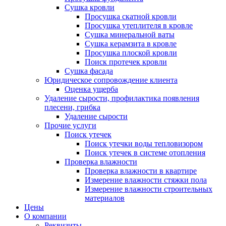
Сушка кровли
Просушка скатной кровли
Просушка утеплителя в кровле
Сушка минеральной ваты
Сушка керамзита в кровле
Просушка плоской кровли
Поиск протечек кровли
Сушка фасада
Юридическое сопровождение клиента
Оценка ущерба
Удаление сырости, профилактика появления
плесени, грибка
Удаление сырости
Прочие услуги
Поиск утечек
Поиск утечки воды тепловизором
Поиск утечек в системе отопления
Проверка влажности
Проверка влажности в квартире
Измерение влажности стяжки пола
Измерение влажности строительных
материалов
Цены
О компании
Реквизиты