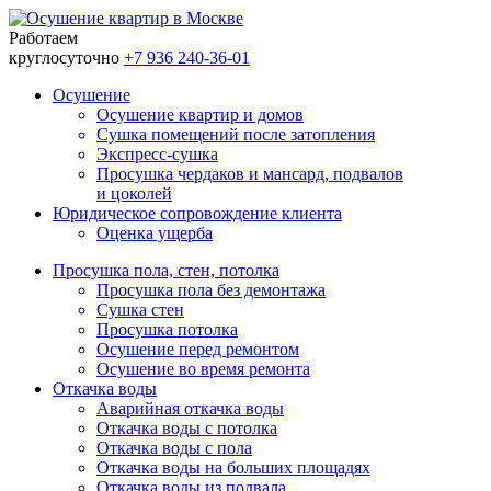
Работаем
круглосуточно
+7 936 240-36-01
Осушение
Осушение квартир и домов
Сушка помещений после затопления
Экспресс-cушка
Просушка чердаков и мансард, подвалов
и цоколей
Юридическое сопровождение клиента
Оценка ущерба
Просушка пола, стен, потолка
Просушка пола без демонтажа
Сушка стен
Просушка потолка
Осушение перед ремонтом
Осушение во время ремонта
Откачка воды
Аварийная откачка воды
Откачка воды с потолка
Откачка воды с пола
Откачка воды на больших площадях
Откачка воды из подвала