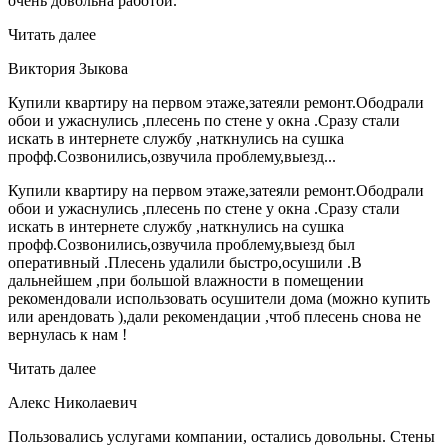
очень довольна работой.
Читать далее
Виктория Зыкова
Купили квартиру на первом этаже,затеяли ремонт.Ободрали
обои и ужаснулись ,плесень по стене у окна .Сразу стали
искать в интернете службу ,наткнулись на сушка
профф.Созвонились,озвучила проблему,выезд...
Купили квартиру на первом этаже,затеяли ремонт.Ободрали
обои и ужаснулись ,плесень по стене у окна .Сразу стали
искать в интернете службу ,наткнулись на сушка
профф.Созвонились,озвучила проблему,выезд был
оперативный .Плесень удалили быстро,осушили .В
дальнейшем ,при большой влажности в помещении
рекомендовали использовать осушители дома (можно купить
или арендовать ),дали рекомендации ,чтоб плесень снова не
вернулась к нам !
Читать далее
Алекс Николаевич
Пользовались услугами компании, остались довольны. Стены