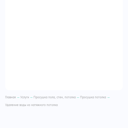
Главная
—
Услуги
—
Просушка пола, стен, потолка
—
Просушка потолка
—
Удаление воды из натяжного потолка